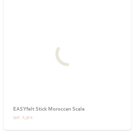
EASYfelt Stick Moroccan Scale
àpd.
6,38 €