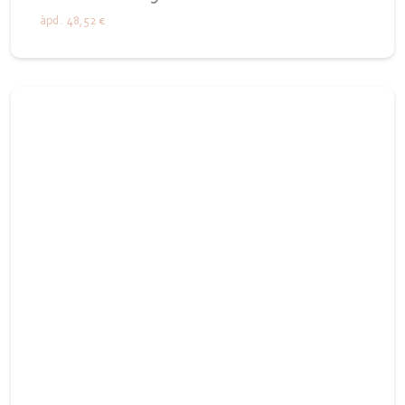
àpd.
48,52 €