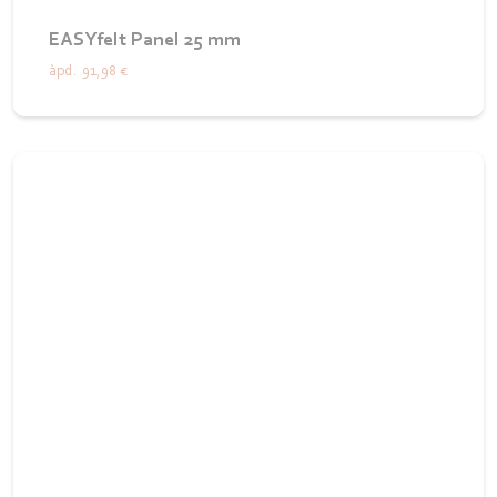
EASYfelt Panel 25 mm
àpd.
91,98 €