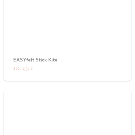
EASYfelt Stick Kite
àpd.
6,38 €