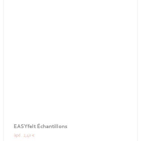
EASYfelt Échantillons
àpd.
2,40 €