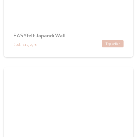
EASYfelt Japandi Wall
Top seller
àpd.
112,27 €