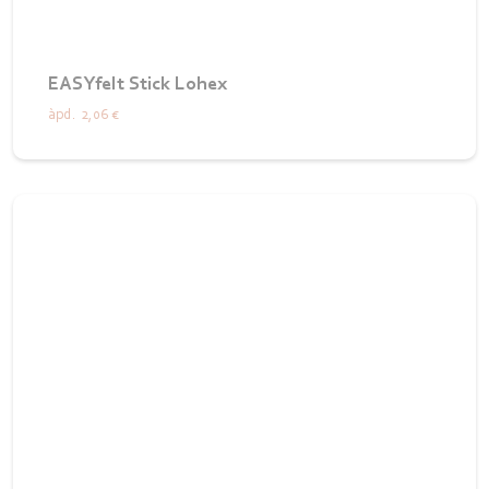
EASYfelt Stick Lohex
àpd.
2,06 €