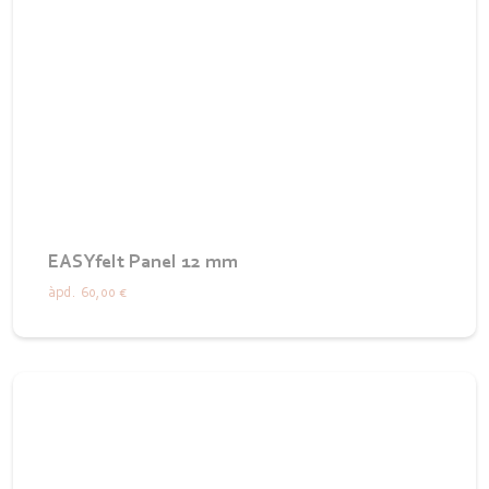
EASYfelt Panel 12 mm
àpd.
60,00 €