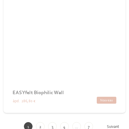
EASYfelt Biophilic Wall
Nouveau
àpd.
286,80 €
Suivant
1
2
3
4
…
7