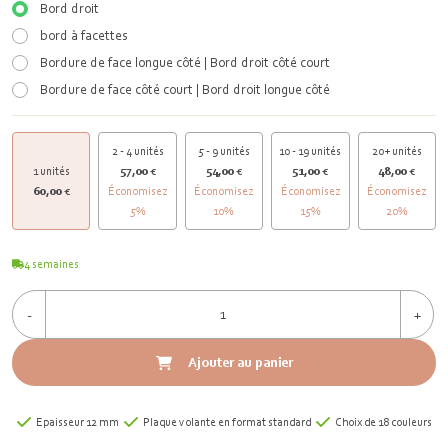
Bord droit
bord à facettes
Bordure de face longue côté | Bord droit côté court
Bordure de face côté court | Bord droit longue côté
2 - 4 unités
5 - 9 unités
10 - 19 unités
20+ unités
1 unités
57,00 €
54,00 €
51,00 €
48,00 €
60,00 €
Économisez
Économisez
Économisez
Économisez
5%
10%
15%
20%
4
semaines
-
+
Ajouter au panier
Epaisseur 12 mm
Plaque volante en format standard
Choix de 18 couleurs