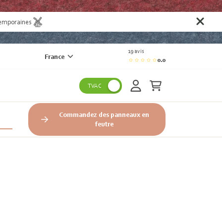
temporaines
19 avis
France
0.0
TVAC
Commandez des panneaux en
feutre