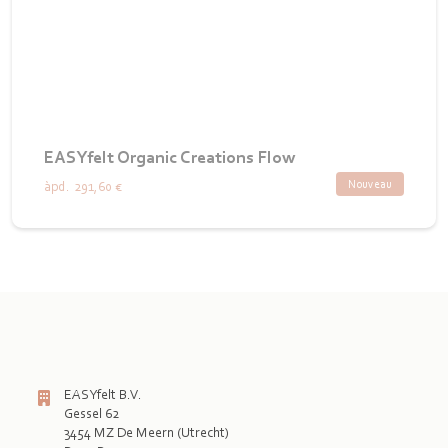
EASYfelt Organic Creations Flow
Nouveau
àpd.
291,60 €
EASYfelt B.V.
Gessel 62
3454 MZ De Meern (Utrecht)