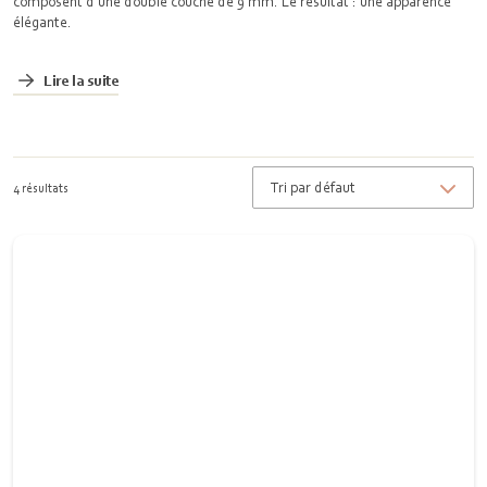
composent d'une double couche de 9 mm. Le résultat : une apparence
élégante.
Lire la suite
4 résultats