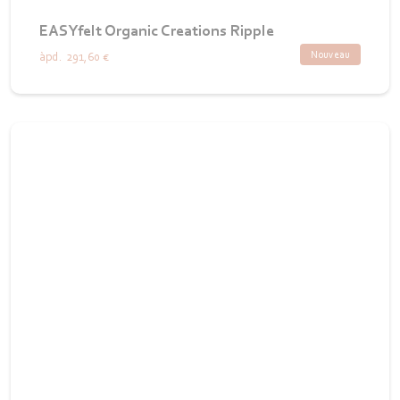
EASYfelt Organic Creations Ripple
Nouveau
àpd.
291,60 €