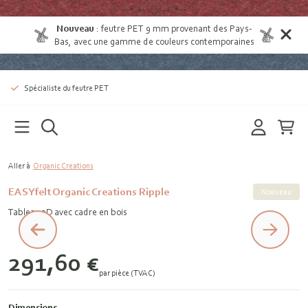
Nouveau
:
feutre PET 9 mm provenant des Pays-
Bas
, avec une gamme de couleurs contemporaines
Spécialiste du feutre PET
Aller à
Organic Creations
EASYfelt Organic Creations Ripple
Nouveau
Tableau 3D avec cadre en bois
291,60 €
par pièce (TVAC)
Dimensions