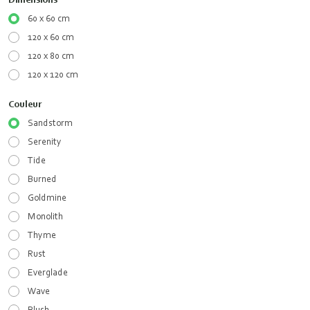
60 x 60 cm
120 x 60 cm
120 x 80 cm
120 x 120 cm
Couleur
Sandstorm
Serenity
Tide
Burned
Goldmine
Monolith
Thyme
Rust
Everglade
Wave
Blush