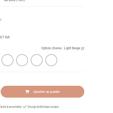
par pièce (TVAC)
m
ET felt
Option choisie : Light Beige 57
Ajouter au panier
Facile à assembler
Design biofyllique unique