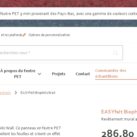
:
feutre PET 9 mm provenant des Pays-Bas
, avec une gamme de couleurs con
 et les plafonds
Options de personnalisation
Commandez des
À propos du feutre
Projets
Contact
échantillons
PET
e Walls
EASYfelt Biophilic Wall
EASYfelt Biophi
Revêtement mural ac
ilic Wall. Ce panneau en feutre PET
286,80
llent les feuilles et créent un effet