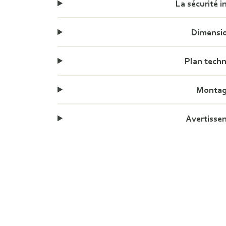
La sécurité i
Dimensi
Plan tech
Monta
Avertisse