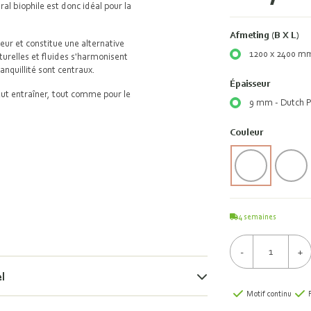
 bio­phile est donc idéal pour la
Afmeting (B X L)
eur et constitue une alternative
1200 x 2400 m
urelles et fluides s'harmonisent
tranquillité sont centraux.
Épaisseur
eut entraîner, tout comme pour le
9 mm - Dutch P
Couleur
4
semaines
-
+
el
Motif continu