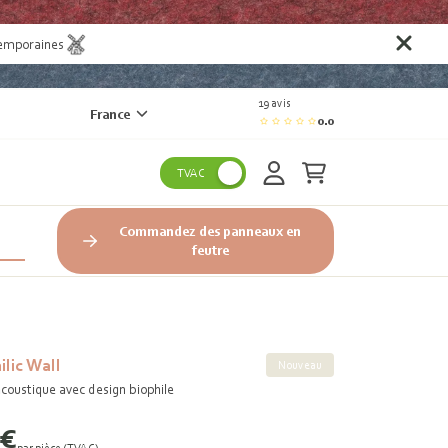
temporaines
19 avis
France
0.0
TVAC
Commandez des panneaux en
feutre
lic Wall
Nouveau
oustique avec design biophile
 €