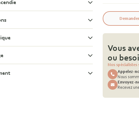
ncendie
Demander 
ons
nique
Vous av
ge
ou besoi
Nos spécialistes 
Appelez-no
ment
Nous somme
Envoyez-n
Recevez une