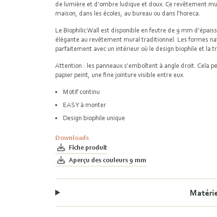
de lumière et d'ombre ludique et doux. Ce revêtement mural
maison, dans les écoles, au bureau ou dans l'horeca.
Le Biophilic Wall est disponible en feutre de 9 mm d'épaiss
élégante au revêtement mural traditionnel. Les formes nat
parfaitement avec un intérieur où le design bio­phile et la 
Attention : les panneaux s'emboîtent à angle droit. Cela p
papier peint, une fine jointure visible entre eux.
Motif continu
EASY à monter
Design bio­phile unique
Downloads
Fiche produit
Aperçu des couleurs 9 mm
Matéri