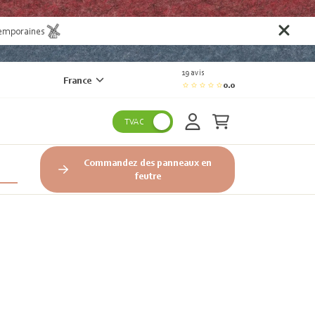
temporaines
19 avis
France
0.0
TVAC
Commandez des panneaux en
feutre