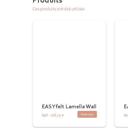
Ces produits ont été utilisés
EASYfelt Lamella Wall
E
Nouveau
àpd.
226,15 €
àp