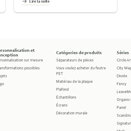
Lire la suite
rsonnalisation et
Catégories de produits
Séries
onception
rsonnalisation sur mesure
Séparateurs de pièces
Circle Ar
ansformations possibles
Vous voulez acheter du feutre
City Ma
PET
jets
Divide
Matériau de la plaque
go
Fency
Plafond
LeaveM
Échantillons
Organic 
Écrans
Panel
Décoration murale
Scandina
Signatur