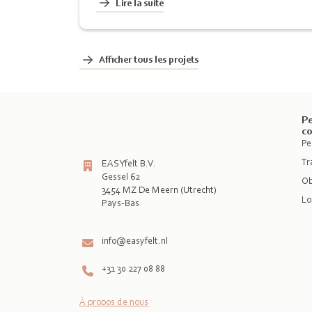
Lire la suite
Afficher tous les projets
Pe
c
Pe
Tr
EASYfelt B.V.
Gessel 62
Ob
3454 MZ De Meern (Utrecht)
Lo
Pays-Bas

info@easyfelt.nl
+31 30 227 08 88
À propos de nous