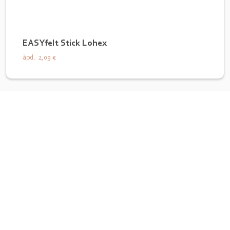
EASYfelt Stick Lohex
àpd.
2,09 €