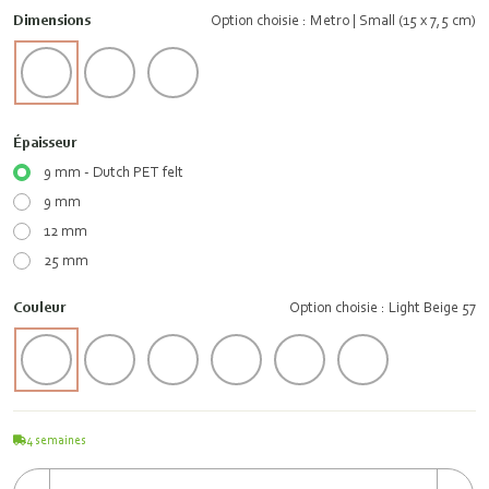
Dimensions
Option choisie : Metro | Small (15 x 7,5 cm)
Épaisseur
9 mm - Dutch PET felt
9 mm
12 mm
25 mm
Couleur
Option choisie : Light Beige 57
4
semaines