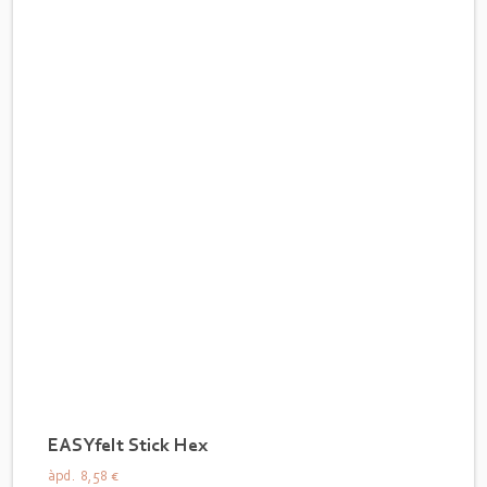
EASYfelt Stick Hex
àpd.
8,58 €