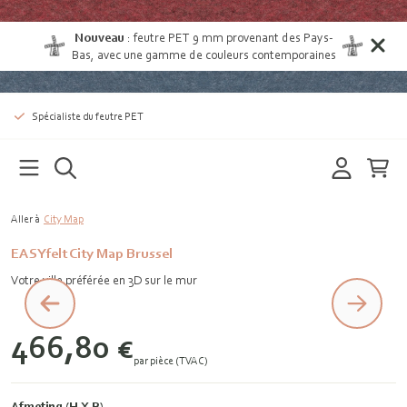
Nouveau
:
feutre PET 9 mm provenant des Pays-
Bas
, avec une gamme de couleurs contemporaines
Spécialiste du feutre PET
Aller à
City Map
EASYfelt City Map Brussel
Votre ville préférée en 3D sur le mur
466,80 €
par pièce (TVAC)
Afmeting (H X B)