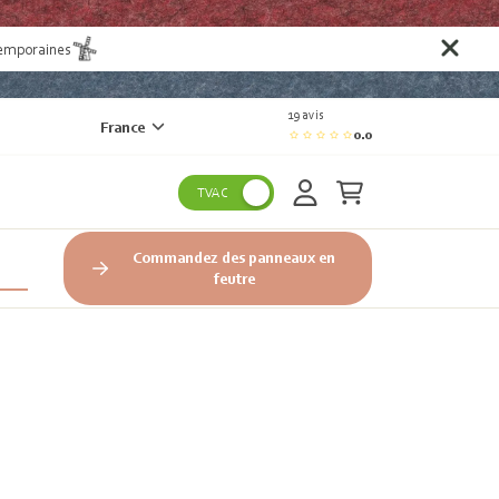
temporaines
19 avis
France
0.0
TVAC
Commandez des panneaux en
feutre