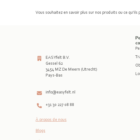
Vous souhaitez en savoir plus sur nos produits ou ce qu'ils
Pe
c
Pe
Tr
EASYfelt B.V.
Gessel 62
Ob
3454 MZ De Meern (Utrecht)
Lo
Pays-Bas

info@easyfelt.nl
+31 30 227 08 88
À propos de nous
Blogs