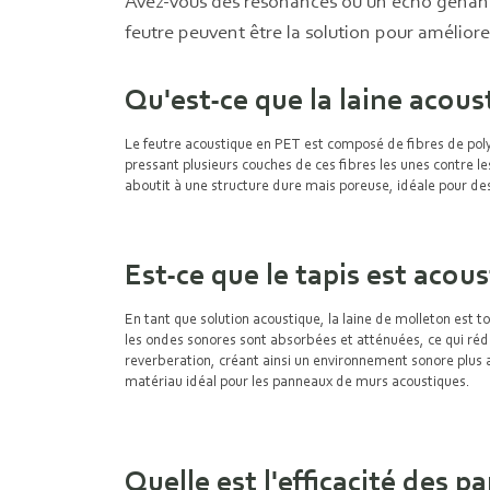
Avez-vous des résonances ou un écho gênant
feutre peuvent être la solution pour amélior
Qu'est-ce que la laine acous
Le feutre acoustique en PET est composé de fibres de polye
pressant plusieurs couches de ces fibres les unes contre le
aboutit à une structure dure mais poreuse, idéale pour de
Est-ce que le tapis est acous
En tant que solution acoustique, la laine de molleton est to
les ondes sonores sont absorbées et atténuées, ce qui réd
reverberation, créant ainsi un environnement sonore plus a
matériau idéal pour les panneaux de murs acoustiques.
Quelle est l'efficacité des 