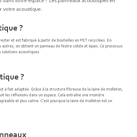
 dans votre espace ? Les panneaux acoustiques en
er votre acoustique.
tique ?
ster et est fabriqué à partir de bouteilles en PET recyclées. En
s autres, on obtient un panneau de feutre solide et épais. Ce processus
s solutions acoustiques.
tique ?
ut à fait adaptée. Grâce à la structure fibreuse de la laine de molleton,
uit les réflexions dans un espace. Cela entraîne une moindre
gréable et plus calme. C'est pourquoi la laine de molleton est un
panneaux