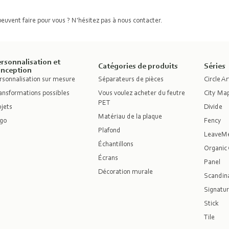
 peuvent faire pour vous ? N'hésitez pas à nous contacter.
rsonnalisation et
Catégories de produits
Séries
onception
rsonnalisation sur mesure
Séparateurs de pièces
Circle Ar
ansformations possibles
Vous voulez acheter du feutre
City Ma
PET
jets
Divide
Matériau de la plaque
go
Fency
Plafond
LeaveM
Échantillons
Organic 
Écrans
Panel
Décoration murale
Scandina
Signatur
Stick
Tile